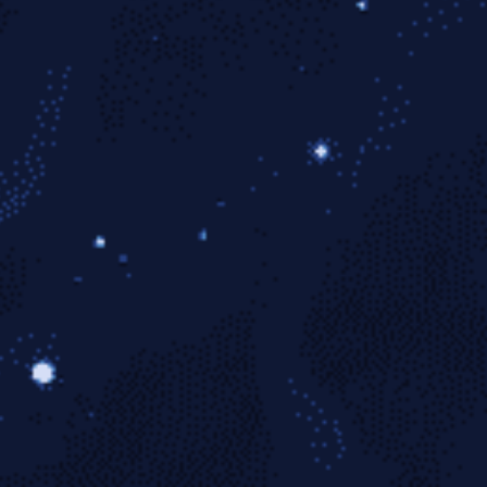
例如，一个简单的传球失误可能导致对方快速反
员来说，他们缺乏经验常常让他们在关键时刻做
这些都是可以通过训练和实战经验来改善的问题
阿里纳斯指出，要想扭转这种局面，需要教练组
员之间的沟通与配合，以减少不必要的错误。他
能够找回状态。
3、球队士气与心理素质
除了技术层面的提升外，球队士气及心理素质同
队必须具备强大的内心力量，以应对各种挑战。
上的态度，是每位球员需要面对的问题。
当一支球队遭遇挫折时，很容易陷入消极情绪之