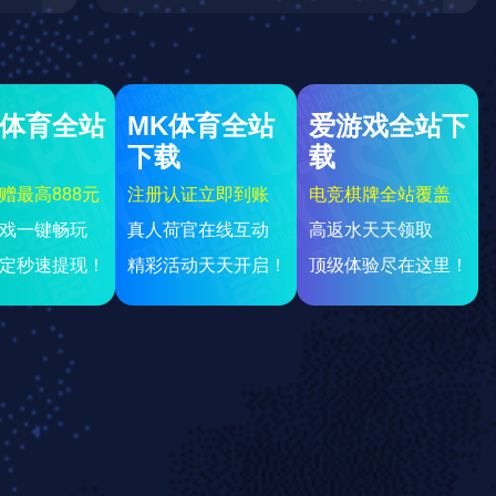
言，在关键时刻出现的小失误可能会导致整
个别案例，而是普遍存在于高水平竞技体育
、每一个罚球不中都可能埋下败笔。
能被对手迅速利用，从而改变场上的比分。
响。例如，当球员在关键时刻未能把握住机
理素质的问题。
比赛结果。阿里纳斯提到，马刺在一些关键
未能取得理想开局的重要原因。
。他认为，如果能够减少这些失误，球队完
轮系列赛中，多次出现的不必要失误让他们