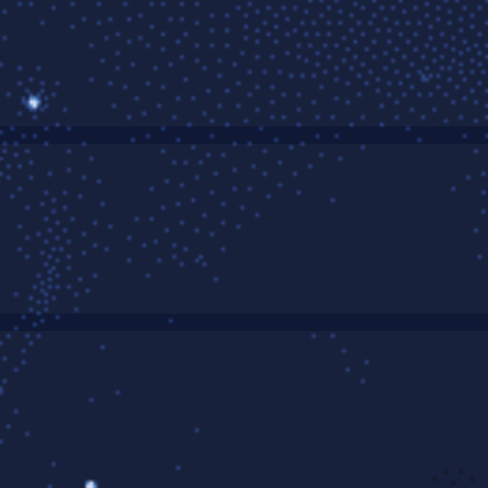
在最近的比赛中，阿里纳斯对马刺队的表现进行
责备。他强调，如果能够有效解决失误问题，马刺
个方面深入探讨阿里纳斯的观点，包括细节对比
与心理素质，以及未来调整和改进方向。通过这
系列赛中的处境和前景。
1、细节对比赛结果的影响