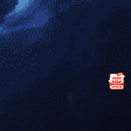
导以及构建良好的团队氛围是非常重要的一
脑尤为重要。一旦球员们能够克服内心的不
中，从而展现出应有水平。这也是阿里纳斯
行相应调整。首先，从技战术层面来看，需
适应不同类型对手。同时，在防守端，也要
对压力时，通过一些专业的方法帮助球员稳
时刻做出正确决策的能力。这是长期发展的