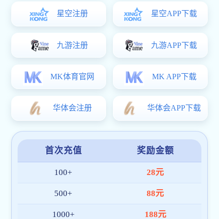
辽宁铁人楠波湾迎战上海海港旧友重聚再
续传奇对决
本文围绕"辽宁铁人楠波湾迎战上海海港 旧友重聚再
续传奇对决"这一主题，深入探讨了两队之间的历史渊
源、球员的个人故事、比赛的重要性以及未来展望四
个方面。随着这场对决的临近，不仅吸引了众多球迷
的目光，更是成为了媒体关注的焦点。辽宁铁人和上
海海港作为中国足球联赛的重要代表，他们之间的交
锋不仅是技术与战术的较量，更是情感与记忆的碰
撞。通过分析双方队伍在各自发展历程中的关键时