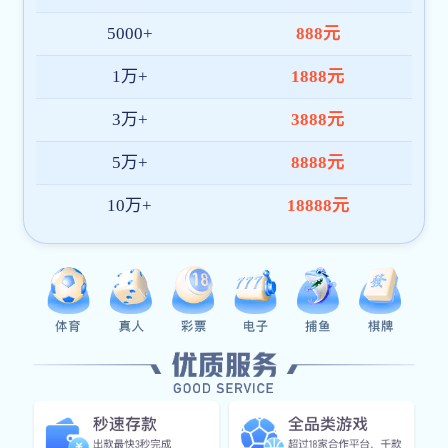
刻，展现出这场比赛所承载的不仅是胜负，还有友情
与传奇。
1、历史渊源与交锋回顾
辽宁铁人与上海海港之间有着悠久而丰富的交锋史，
两支球队在过去数十年间多次相遇，每一场对抗都充
满了火药味。在这些交锋中，双方都曾展现出高水平
的竞技状态，创造了一些令人难忘的瞬间。这其中，
不乏经典之战，也有一些互相制衡的小插曲。
回顾两队过往交手记录，可以看到辽宁铁人在上世纪
八九十年代一度占据主导地位，而随着时间推移，上
海海港逐渐崛起，形成了如今强大的竞争力。这种历
史沿革为双方今后的对决奠定了基础，也让每一次相
遇都更加引人关注。