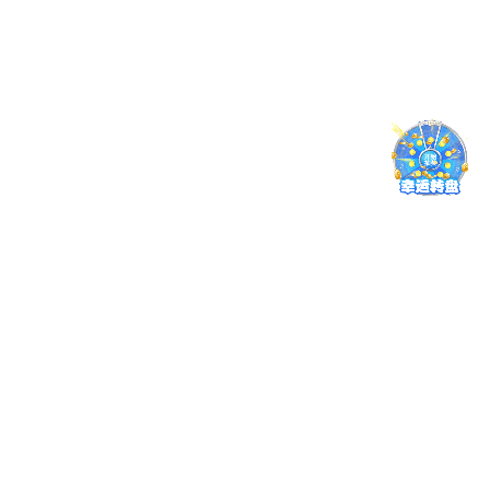
经历数年奋斗之后又回到了家乡球队。这种归属感和
重聚情怀，让他在即将来临的比赛中充满期待。他知
道，这不仅是一场简单的较量，更是一段记忆和情感
再续。
此外，还有一些年轻小将正是在前辈们身上汲取养
分，他们希望能够在这场重要赛事中脱颖而出。对于
他们来说，这是一个展示自我的舞台，也是向前辈致
敬的一次机会。正是这种传承，让两支球队之间形成
了一种独特的人文关怀。
3、比赛的重要性及影响
此次对决不仅关乎积分排名，更将在整个赛季中产生
深远影响。胜利意味着更高的位置和更多的话语权，
而失利则可能导致士气低落和信心削弱。因此，两队