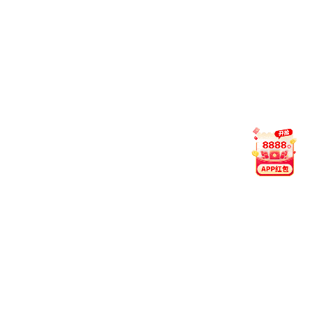
晰理解比赛中需要注意的问题，从而提升集体作战水
平。
此外，教练森保一也非常重视球员之间心态调整，通
过团体活动增加凝聚力，使队伍更加团结一致。这样
的气氛不仅令每位球员感受到归属感，也激发他们更
大的潜力去迎接挑战。
4、未来展望
随着国际赛事日益临近，人们对于日本国家足球队充
满期待。森保一坚信，如果每位球员都能发挥出自己
的最佳状态，那么球队将有机会闯入更高级别比赛，
实现历史性的突破。而富安健洋则是实现这一目标的
重要棋子之一。