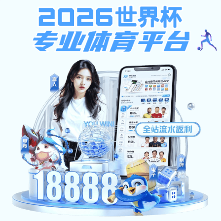
立即注册
球友会
官网 · 权威体育
数据平台
球友会 OFFICIAL WEBSITE
自2022年创立以来，
球友会
致力于为用户提供包括
NBA、英超、欧洲杯、LPL在内的热门赛事直播与数据
服务，广受用户信赖。
立即下载球友会APP