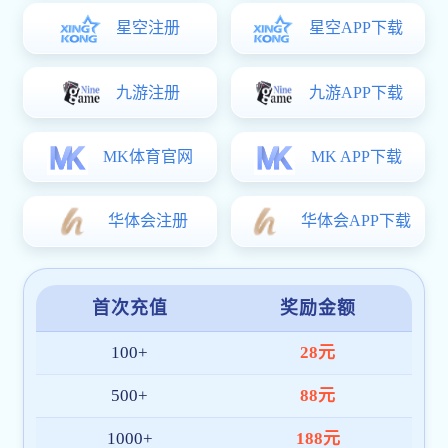
森保一称富安健洋状态良好期待他在国家
队的表现
森保一在最近的新闻发布会上表示，富安健洋的状态
十分良好，并对他在即将到来的国家队比赛中的表现
充满期待。此言不仅反映了教练对球员的信任与认
可，也为球队注入了积极的氛围。文章将从四个方面
详细阐述这一话题，包括富安健洋的个人状态、他在
团队中的重要性、国家队的备战情况以及未来展望。
通过这四个方面，我们可以全面了解森保一对富安健
洋的期待以及其对日本国家足球队的重要意义。