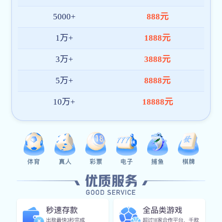
1、富安健洋的个人状态
富安健洋近期在俱乐部比赛中的表现相当出色，这无
疑是他能够被召入国家队的重要原因之一。他在场上
的表现稳定，不仅防守端表现出色，还具备一定的进
攻能力。这种全面的技术和战术素养，使得他成为球
队不可或缺的一员。
训练期间，富安健洋展现出了极高的训练效率，身体
状况也保持在最佳状态。他坚持科学锻炼，与教练团
队密切沟通，对自己的技术细节进行不断打磨。这种
自我要求和努力使他的竞技水平有了显著提升。
此外，他还能够保持良好的心理状态。在面对压力和
挑战时，他总是能以积极乐观的心态应对，这对于任
何一名职业运动员来说都是至关重要的因素。森保一