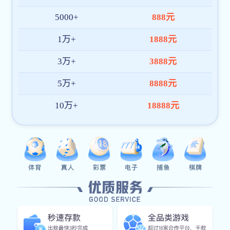
国米对索勒态度冷淡担忧其膝盖慢性问题不愿出价2000
万欧
2026-08-04
19 次浏览