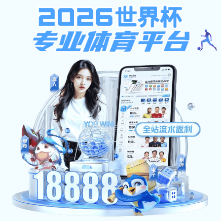
立即注册
首页
体育资讯
全部
最新
热门
推荐