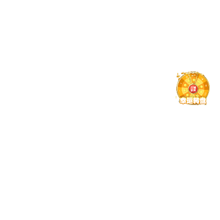
毕尔巴鄂队医将与西班牙足协沟通六台尼科伤情复发风
险问题
2026-07-17
45 次浏览