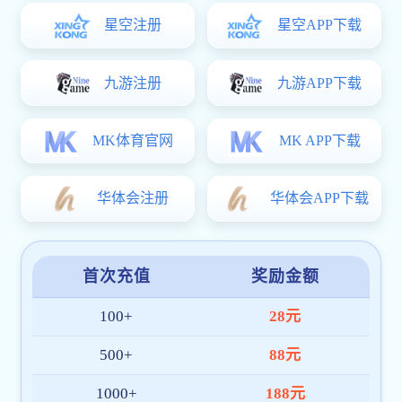
勇士新秀伦德博格表现惊艳6投全中砍下19分外加5篮板
6助攻
2026-08-05
16 次浏览