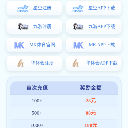
霍勒迪表达留队愿望希望参与球队建设与
成长不喜欢被交易
在现代职业体育中，球员的留队愿望与球队的建设密
切相关。霍勒迪作为一名优秀的篮球运动员，最近表
达了自己希望留在球队的强烈愿望，并且渴望参与球
队的建设与成长。他对于被交易的抵触情绪也反映了
他对团队凝聚力和长期发展的重视。本文将从四个方
面深入探讨霍勒迪对于留队的看法，包括他的职业生
涯历程、对球队文化的认同、与队友之间的关系以及
他对未来发展的期许。这些因素共同构成了他希望继