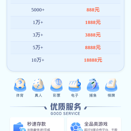
续为现有球队贡献力量的重要基础。
1、职业生涯的发展历程
霍勒迪作为一名职业篮球运动员，他在联盟中的发展
历程是值得关注的。从早期进入NBA时，他就展现出
了出色的球技和良好的比赛意识。在经历了一段时间
的发展后，他逐渐成为了各支球队争相追逐的人才。
这样的背景使得他对于自己的职业选择有着更深刻的
理解。
随着时间推移，霍勒迪在多个球队效力过，这使得他
对于不同球队文化和战术体系有了更全面的认识。这
些经历不仅提升了他的技术水平，也让他更加珍惜能
够长久待在一个团队中的机会。他清楚地知道，一个
稳定而团结的团队才能够实现更高层次的目标。