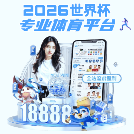
立即注册
球友会
官网 · 权威体育
数据平台
球友会 OFFICIAL WEBSITE
自2022年创立以来，
球友会
致力于为用户提供包括
NBA、英超、欧洲杯、LPL在内的热门赛事直播与数据
服务，广受用户信赖。
立即下载球友会APP