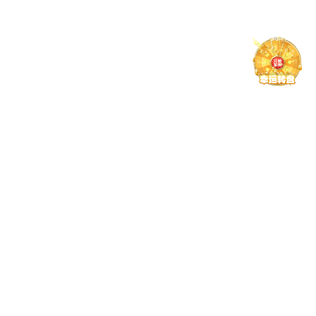
而且，在经历过几场艰苦战斗后，大家都希望在主场
能有一个令人满意的结果。这不仅关乎胜负，更是一
种对支持者和家乡观众负责的体现。每位球员都想以
最好的状态回馈那些默默支持他们的人。
3、精彩比赛的重要性
明天即将进行的这场比赛意味着很多，它不仅是积分
榜上的一场较量，更是一项荣誉之战。无论最终结果
如何，都会对球队未来的发展产生重要影响。因此，
每一位参与者都意识到，这不仅仅是一场普通赛事，
而是可能影响整个赛季走向的一次关键交锋。
同时，这也是检验球队近期训练成果的一次机会。经
过长时间磨合与调整，现在正是时候展示各自所学，