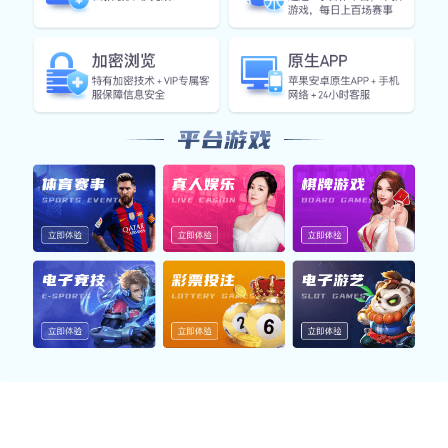
激烈的比赛环境下，保持冷静和专注至关重要。他相
信，只要队员们能够控制好自己的情绪，并充分发挥
训练中的水平，就一定能带来精彩绝伦的表演。
2、队员兴奋与期待
对于即将到来的比赛，队员们充满了兴奋与期待。他
们认为这是一次难得的机会，不仅可以向外界展示个
人能力，也能为球队争光。许多年轻球员表示，希望
借此机会证明自己的价值，并赢得更多上场时间。
与此同时，资深球员则表示，他们愿意用经验来指导
年轻人，一起面对挑战。在日常训练中，这些老将一
直关注着新人的成长，希望能够帮助他们适应高强度
比赛带来的压力。这种传承关系使得整个团队更加团
结，也增加了彼此间相互信任和支持。