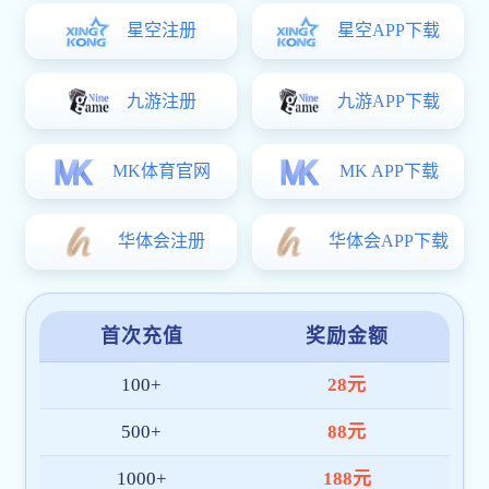
卡拉格谈英格兰选人变化图赫尔坚持原则
无人能动摇
本文主要探讨了卡拉格对英格兰国家队选人变化的看
法，以及图赫尔在执教过程中坚持原则的态度。卡拉
格指出，英格兰国家队在选人方面经历了一些显著的
变化，这不仅反映了球员个人能力的提升，也展现了
教练团队对战术需求的不断调整。同时，图赫尔作为
一名成功的教练，他在选人和战术上坚持原则、毫不
动摇，这种坚定的态度为他的球队带来了稳定的发
展。文章分为四个部分，从不同角度深入分析这两个