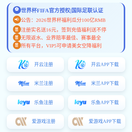
首页
/
体育焦点
/ 正文
2026-07-08 03:59
0 次阅读