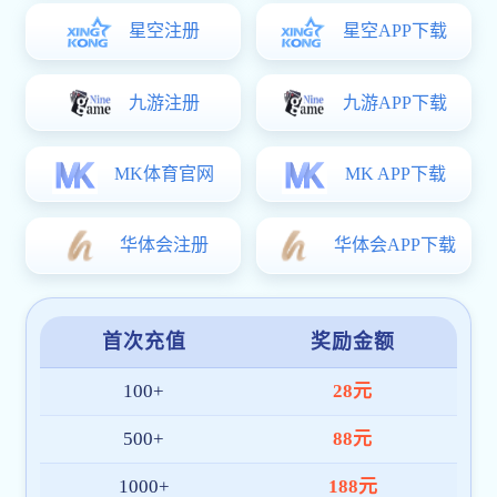
海港对海牛场均进38球创中超球队对阵同
对手最高进球纪录
在中国足球超级联赛的历史上，上海海港与海牛之间
的对决一直备受关注。最近，海港队在与海牛的比赛
中展现了强大的进攻实力，场均进球达到3.8个，这一
数据不仅刷新了两队交锋的历史纪录，更是创造了中
超球队对阵同对手最高进球纪录。本文将从四个方面
详细探讨这一现象，包括攻防体系分析、球队战术特
点、历史交锋记录以及未来发展趋势。这些元素共同
构成了海港队与海牛之间激烈竞争的全景，让我们深