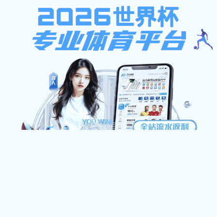
立即注册
球友会
官网 · 权威体育
数据平台
球友会 OFFICIAL WEBSITE
自2022年创立以来，
球友会
致力于为用户提供包括
NBA、英超、欧洲杯、LPL在内的热门赛事直播与数据
服务，广受用户信赖。
立即下载球友会APP