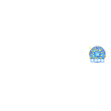
版本更新记录
点击查看每次更新的重点改动，球友会将持续优化用户体
验。
v6.3.0 · 发布于 2025年10月
新增跨设备同步机制，收藏与偏好可随账号迁移。
推荐系统升级，结合用户习惯提供个性化赛事推荐。
新增教学视频栏目，涵盖常见赛制与操作流程，适合
球友会-qy球友会-千亿球友会用户快速上手。
修复部分小屏机型按钮显示异常问题。