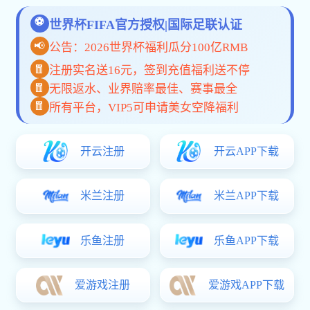
球友会公司简介
球友会
是一家面向全球市场的综合体育赛事直播与数据服务